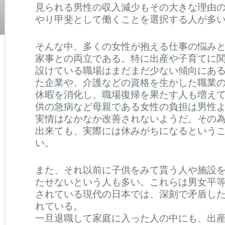
見られる男性の収入減少もその大きな理由
やり甲斐として働くことを選択する人が多
そんな中、多くの女性が抱える仕事の悩み
家事との両立である。特に出産や子育てに
設けている職場はまだまだ少ない傾向にあ
た企業や、介護などの資格を生かした職業
休暇を消化し、職場復帰を果たす人も増え
供の急病など母親である女性の負担は男性
実情はなかなか改善されないようだ。その
出来ても、実際には休みがちになるという
い。
また、それ以前に子供をみて貰う人や施設
たせないという人も多い。これらは男女平
されている現代の日本では、深刻で矛盾し
れている。
一旦退職して家庭に入った人の中にも、出